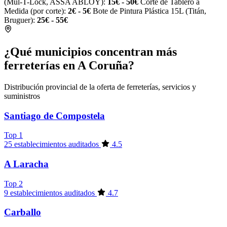
(Mul-T-Lock, ASSA ABLOY):
15€ - 50€
Corte de Tablero a
Medida (por corte):
2€ - 5€
Bote de Pintura Plástica 15L (Titán,
Bruguer):
25€ - 55€
¿Qué municipios concentran más
ferreterías en A Coruña?
Distribución provincial de la oferta de ferreterías, servicios y
suministros
Santiago de Compostela
Top 1
25 establecimientos auditados
4.5
A Laracha
Top 2
9 establecimientos auditados
4.7
Carballo