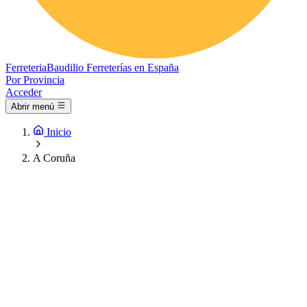
Ferreteria
Baudilio
Ferreterías en España
Por Provincia
Acceder
Abrir menú
Inicio
A Coruña