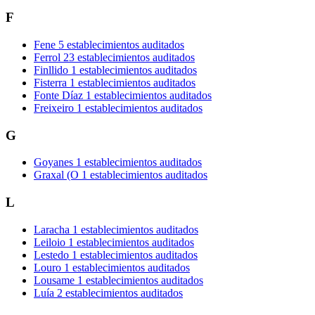
F
Fene
5 establecimientos auditados
Ferrol
23 establecimientos auditados
Finllido
1 establecimientos auditados
Fisterra
1 establecimientos auditados
Fonte Díaz
1 establecimientos auditados
Freixeiro
1 establecimientos auditados
G
Goyanes
1 establecimientos auditados
Graxal (O
1 establecimientos auditados
L
Laracha
1 establecimientos auditados
Leiloio
1 establecimientos auditados
Lestedo
1 establecimientos auditados
Louro
1 establecimientos auditados
Lousame
1 establecimientos auditados
Luía
2 establecimientos auditados