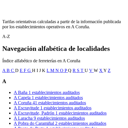
Tarifas orientativas calculadas a partir de la información publicada
por los establecimientos operativos en A Coruña.
A-Z
Navegación alfabética de localidades
Índice alfabético de ferreterías en A Coruña
A
B
C
D
E
F
G
H
I
J
K
L
M
N
O
P
Q
R
S
T
U
V
W
X
Y
Z
A
A Baña
1 establecimientos auditados
A Capela
1 establecimientos auditados
A Coruña
41 establecimientos auditados
A Escravitude
1 establecimientos auditados
A Escravitude, Padrón
1 establecimientos auditados
A Laracha
9 establecimientos auditados
A Pobra do Caramiñal
2 establecimientos auditados