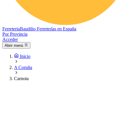
Ferreteria
Baudilio
Ferreterías en España
Por Provincia
Acceder
Abrir menú
Inicio
A Coruña
Carnota