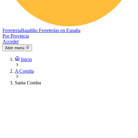
Ferreteria
Baudilio
Ferreterías en España
Por Provincia
Acceder
Abrir menú
Inicio
A Coruña
Santa Comba