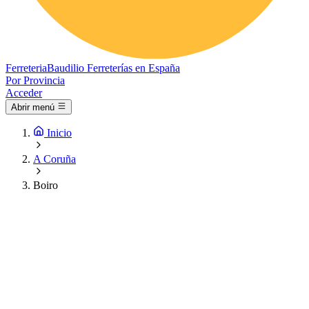
Ferreteria
Baudilio
Ferreterías en España
Por Provincia
Acceder
Abrir menú
Inicio
A Coruña
Boiro