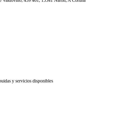
 de Valdoviño, 459 461, 15541 Narón, A Coruña
buidas y servicios disponibles