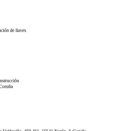
ación de llaves
onstrucción
 Coruña