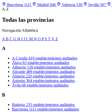
Barcelona
1111
Madrid
946
Valencia
539
Sevilla
507
A-Z
Todas las provincias
Navegación Alfabética
A
B
C
G
H
I
J
L
M
N
O
P
S
T
V
Z
A
A Coruña
419 establecimientos auditados
Álava
63 establecimientos auditados
Albacete
128 establecimientos auditados
Alicante
489 establecimientos auditados
Almería
220 establecimientos auditados
Asturias
304 establecimientos auditados
Ávila
68 establecimientos auditados
B
Badajoz
255 establecimientos auditados
Barcelona
1111 establecimientos auditados