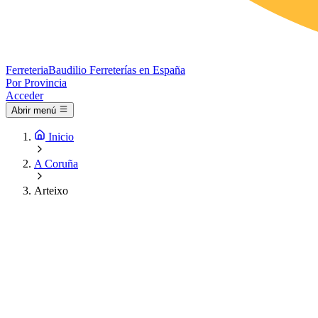
Ferreteria
Baudilio
Ferreterías en España
Por Provincia
Acceder
Abrir menú
Inicio
A Coruña
Arteixo