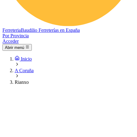
Ferreteria
Baudilio
Ferreterías en España
Por Provincia
Acceder
Abrir menú
Inicio
A Coruña
Rianxo