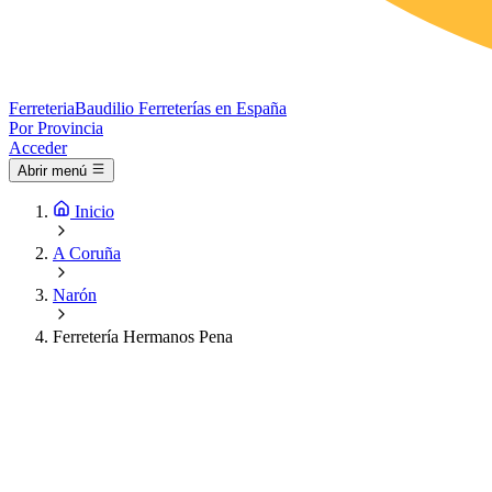
Ferreteria
Baudilio
Ferreterías en España
Por Provincia
Acceder
Abrir menú
Inicio
A Coruña
Narón
Ferretería Hermanos Pena