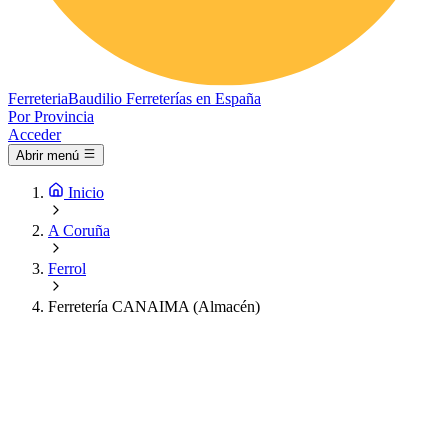
Ferreteria
Baudilio
Ferreterías en España
Por Provincia
Acceder
Abrir menú
Inicio
A Coruña
Ferrol
Ferretería CANAIMA (Almacén)