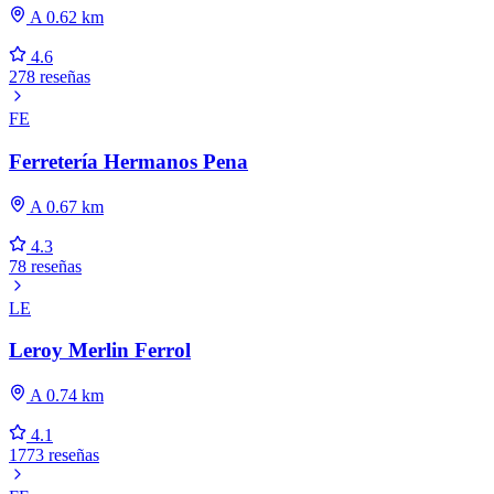
A 0.62 km
4.6
278 reseñas
FE
Ferretería Hermanos Pena
A 0.67 km
4.3
78 reseñas
LE
Leroy Merlin Ferrol
A 0.74 km
4.1
1773 reseñas