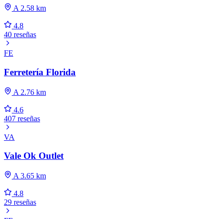
A 2.58 km
4.8
40 reseñas
FE
Ferretería Florida
A 2.76 km
4.6
407 reseñas
VA
Vale Ok Outlet
A 3.65 km
4.8
29 reseñas