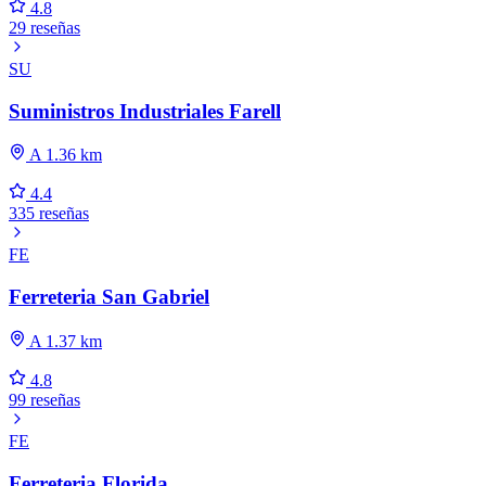
4.8
29 reseñas
SU
Suministros Industriales Farell
A 1.36 km
4.4
335 reseñas
FE
Ferreteria San Gabriel
A 1.37 km
4.8
99 reseñas
FE
Ferreteria Florida