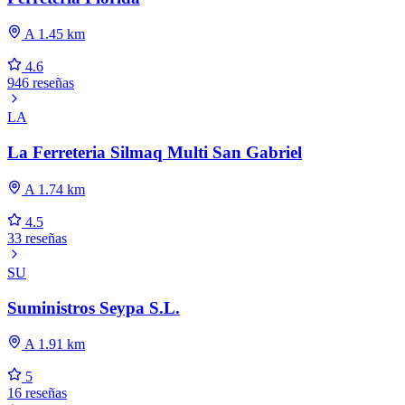
A 1.45 km
4.6
946 reseñas
LA
La Ferreteria Silmaq Multi San Gabriel
A 1.74 km
4.5
33 reseñas
SU
Suministros Seypa S.L.
A 1.91 km
5
16 reseñas