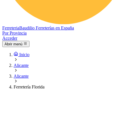
Ferreteria
Baudilio
Ferreterías en España
Por Provincia
Acceder
Abrir menú
Inicio
Alicante
Alicante
Ferretería Florida