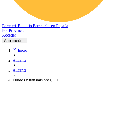
Ferreteria
Baudilio
Ferreterías en España
Por Provincia
Acceder
Abrir menú
Inicio
Alicante
Alicante
Fluidos y transmisiones, S.L.