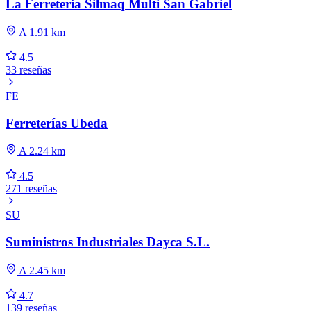
La Ferreteria Silmaq Multi San Gabriel
A 1.91 km
4.5
33 reseñas
FE
Ferreterías Ubeda
A 2.24 km
4.5
271 reseñas
SU
Suministros Industriales Dayca S.L.
A 2.45 km
4.7
139 reseñas