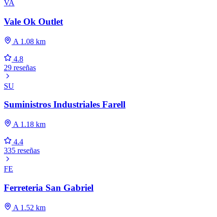
VA
Vale Ok Outlet
A 1.08 km
4.8
29 reseñas
SU
Suministros Industriales Farell
A 1.18 km
4.4
335 reseñas
FE
Ferreteria San Gabriel
A 1.52 km