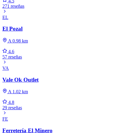
4.5
271 reseñas
EL
El Pozal
A 0.98 km
4.6
57 reseñas
VA
Vale Ok Outlet
A 1.02 km
4.8
29 reseñas
FE
Ferretería El Minero