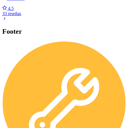
4.5
33 reseñas
Footer