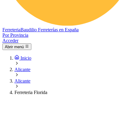
Ferreteria
Baudilio
Ferreterías en España
Por Provincia
Acceder
Abrir menú
Inicio
Alicante
Alicante
Ferreteria Florida