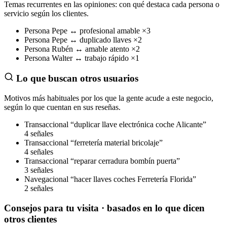
Temas recurrentes en las opiniones: con qué destaca cada persona o
servicio según los clientes.
Persona
Pepe
↔
profesional amable
×3
Persona
Pepe
↔
duplicado llaves
×2
Persona
Rubén
↔
amable atento
×2
Persona
Walter
↔
trabajo rápido
×1
Lo que buscan otros usuarios
Motivos más habituales por los que la gente acude a este negocio,
según lo que cuentan en sus reseñas.
Transaccional
“duplicar llave electrónica coche Alicante”
4 señales
Transaccional
“ferretería material bricolaje”
4 señales
Transaccional
“reparar cerradura bombín puerta”
3 señales
Navegacional
“hacer llaves coches Ferretería Florida”
2 señales
Consejos para tu visita
· basados en lo que dicen
otros clientes