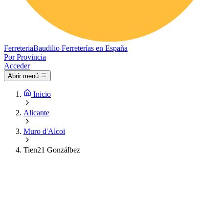
Ferreteria
Baudilio
Ferreterías en España
Por Provincia
Acceder
Abrir menú
Inicio
Alicante
Muro d'Alcoi
Tien21 Gonzálbez