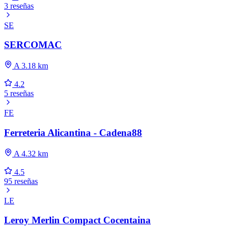
3 reseñas
SE
SERCOMAC
A 3.18 km
4.2
5 reseñas
FE
Ferreteria Alicantina - Cadena88
A 4.32 km
4.5
95 reseñas
LE
Leroy Merlin Compact Cocentaina