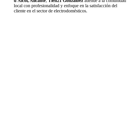
d'Alcoi, Alicante
,
Tien21 Gonzálbez
atiende a la comunidad
local con profesionalidad y enfoque en la satisfacción del
cliente en el sector de electrodomésticos.