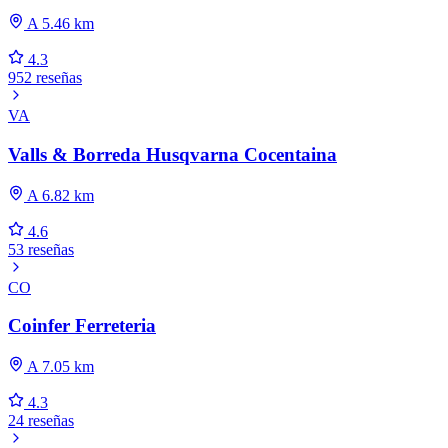
A 5.46 km
4.3
952 reseñas
VA
Valls & Borreda Husqvarna Cocentaina
A 6.82 km
4.6
53 reseñas
CO
Coinfer Ferreteria
A 7.05 km
4.3
24 reseñas