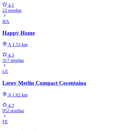
4.1
22 reseñas
HA
Happy Home
A 1.53 km
4.3
317 reseñas
LE
Leroy Merlin Compact Cocentaina
A 1.62 km
4.3
952 reseñas
FE