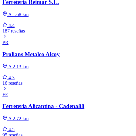
Ferreteria Reimar S.L.
A 1.68 km
4.4
187 reseñas
PR
Prolians Metalco Alcoy
A 2.13 km
4.3
16 reseñas
FE
Ferreteria Alicantina - Cadena88
A 2.72 km
4.5
95 reseñas