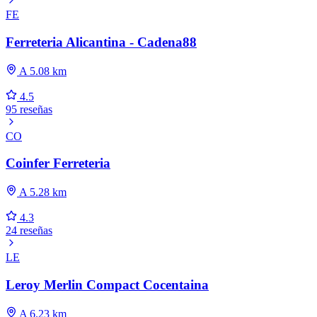
FE
Ferreteria Alicantina - Cadena88
A 5.08 km
4.5
95 reseñas
CO
Coinfer Ferreteria
A 5.28 km
4.3
24 reseñas
LE
Leroy Merlin Compact Cocentaina
A 6.23 km