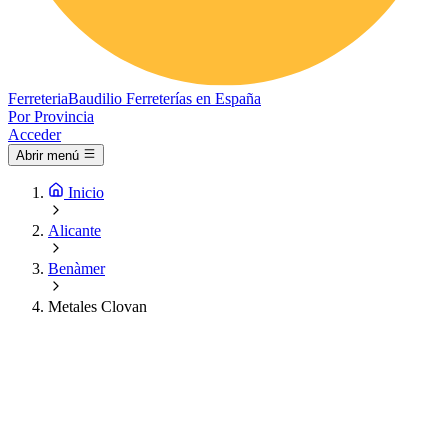
Ferreteria
Baudilio
Ferreterías en España
Por Provincia
Acceder
Abrir menú
Inicio
Alicante
Benàmer
Metales Clovan