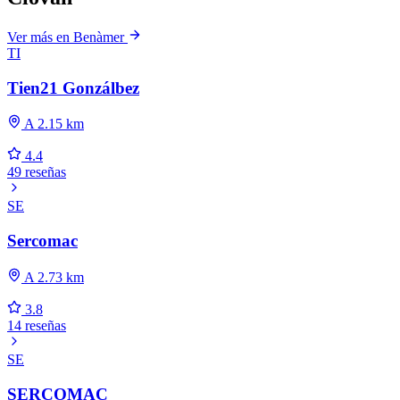
Ver más en Benàmer
TI
Tien21 Gonzálbez
A 2.15 km
4.4
49 reseñas
SE
Sercomac
A 2.73 km
3.8
14 reseñas
SE
SERCOMAC