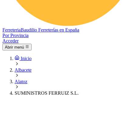
Ferreteria
Baudilio
Ferreterías en España
Por Provincia
Acceder
Abrir menú
Inicio
Albacete
Alatoz
SUMINISTROS FERRUIZ S.L.