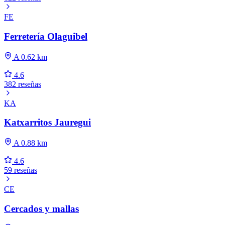
FE
Ferretería Olaguibel
A 0.62 km
4.6
382 reseñas
KA
Katxarritos Jauregui
A 0.88 km
4.6
59 reseñas
CE
Cercados y mallas