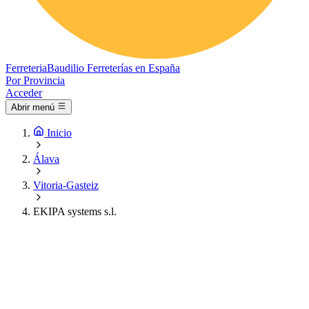
Ferreteria
Baudilio
Ferreterías en España
Por Provincia
Acceder
Abrir menú
Inicio
Álava
Vitoria-Gasteiz
EKIPA systems s.l.