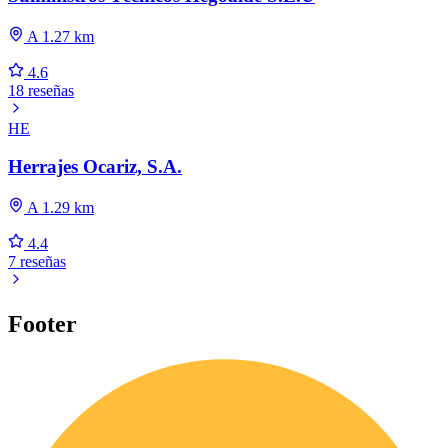
A 1.27 km
4.6
18 reseñas
HE
Herrajes Ocariz, S.A.
A 1.29 km
4.4
7 reseñas
Footer