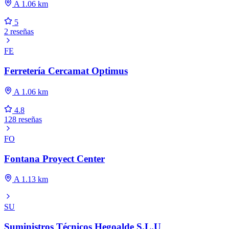
A 1.06 km
5
2 reseñas
FE
Ferretería Cercamat Optimus
A 1.06 km
4.8
128 reseñas
FO
Fontana Proyect Center
A 1.13 km
SU
Suministros Técnicos Hegoalde S.L.U