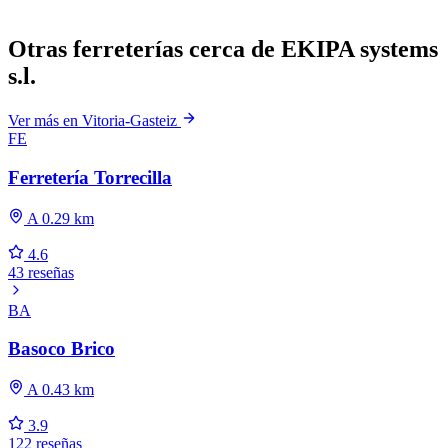
Otras ferreterías cerca de EKIPA systems
s.l.
Ver más en Vitoria-Gasteiz
FE
Ferretería Torrecilla
A 0.29 km
4.6
43 reseñas
BA
Basoco Brico
A 0.43 km
3.9
122 reseñas