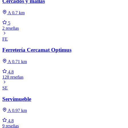
Cercados y mallas
A 0.7 km
5
2 reseñas
FE
Ferretería Cercamat Optimus
A 0.71 km
4.8
128 reseñas
SE
Servimueble
A 0.97 km
4.8
9 reseñas