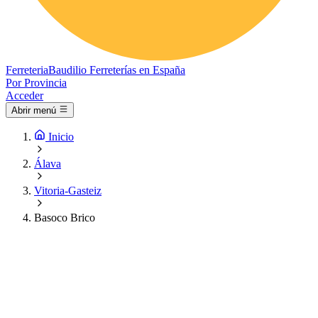
Ferreteria
Baudilio
Ferreterías en España
Por Provincia
Acceder
Abrir menú
Inicio
Álava
Vitoria-Gasteiz
Basoco Brico