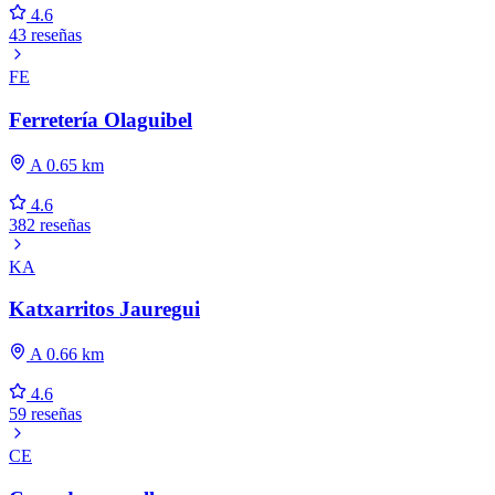
4.6
43 reseñas
FE
Ferretería Olaguibel
A 0.65 km
4.6
382 reseñas
KA
Katxarritos Jauregui
A 0.66 km
4.6
59 reseñas
CE