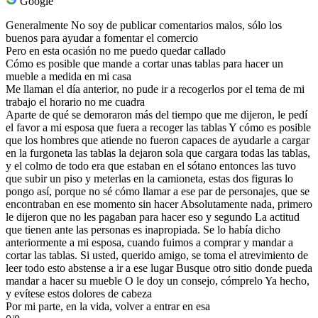
Google
Generalmente No soy de publicar comentarios malos, sólo los
buenos para ayudar a fomentar el comercio
Pero en esta ocasión no me puedo quedar callado
Cómo es posible que mande a cortar unas tablas para hacer un
mueble a medida en mi casa
Me llaman el día anterior, no pude ir a recogerlos por el tema de mi
trabajo el horario no me cuadra
Aparte de qué se demoraron más del tiempo que me dijeron, le pedí
el favor a mi esposa que fuera a recoger las tablas Y cómo es posible
que los hombres que atiende no fueron capaces de ayudarle a cargar
en la furgoneta las tablas la dejaron sola que cargara todas las tablas,
y el colmo de todo era que estaban en el sótano entonces las tuvo
que subir un piso y meterlas en la camioneta, estas dos figuras lo
pongo así, porque no sé cómo llamar a ese par de personajes, que se
encontraban en ese momento sin hacer Absolutamente nada, primero
le dijeron que no les pagaban para hacer eso y segundo La actitud
que tienen ante las personas es inapropiada. Se lo había dicho
anteriormente a mi esposa, cuando fuimos a comprar y mandar a
cortar las tablas. Si usted, querido amigo, se toma el atrevimiento de
leer todo esto abstense a ir a ese lugar Busque otro sitio donde pueda
mandar a hacer su mueble O le doy un consejo, cómprelo Ya hecho,
y evítese estos dolores de cabeza
Por mi parte, en la vida, volver a entrar en esa