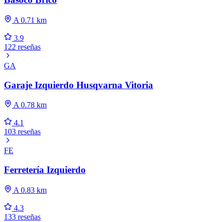
A 0.71 km
3.9
122 reseñas
GA
Garaje Izquierdo Husqvarna Vitoria
A 0.78 km
4.1
103 reseñas
FE
Ferretería Izquierdo
A 0.83 km
4.3
133 reseñas