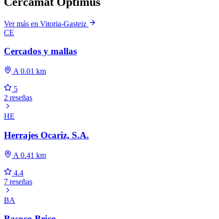
Cercamat Optimus
Ver más en Vitoria-Gasteiz
CE
Cercados y mallas
A 0.01 km
5
2 reseñas
HE
Herrajes Ocariz, S.A.
A 0.41 km
4.4
7 reseñas
BA
Basoco Brico