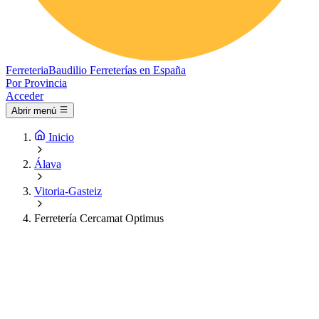
Ferreteria
Baudilio
Ferreterías en España
Por Provincia
Acceder
Abrir menú
Inicio
Álava
Vitoria-Gasteiz
Ferretería Cercamat Optimus