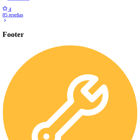
4
85 reseñas
Footer