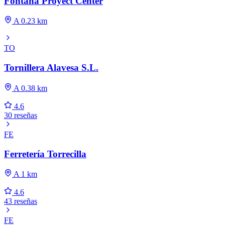
Fontana Proyect Center
A 0.23 km
TO
Tornillera Alavesa S.L.
A 0.38 km
4.6
30 reseñas
FE
Ferretería Torrecilla
A 1 km
4.6
43 reseñas
FE