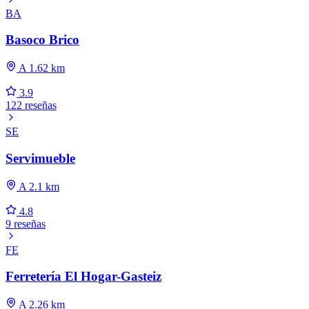
BA
Basoco Brico
A 1.62 km
3.9
122 reseñas
SE
Servimueble
A 2.1 km
4.8
9 reseñas
FE
Ferretería El Hogar-Gasteiz
A 2.26 km