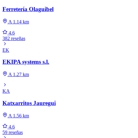
Ferretería Olaguibel
A 1.14 km
4.6
382 reseñas
EK
EKIPA systems s.l.
A 1.27 km
KA
Katxarritos Jauregui
A 1.56 km
4.6
59 reseñas