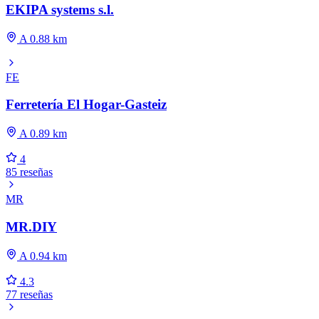
EKIPA systems s.l.
A 0.88 km
FE
Ferretería El Hogar-Gasteiz
A 0.89 km
4
85 reseñas
MR
MR.DIY
A 0.94 km
4.3
77 reseñas