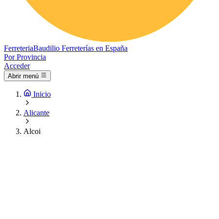
Ferreteria
Baudilio
Ferreterías en España
Por Provincia
Acceder
Abrir menú
Inicio
Alicante
Alcoi