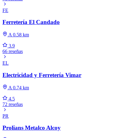
FE
Ferretería El Candado
A 0.58 km
3.9
66 reseñas
EL
Electricidad y Ferretería Vimar
A 0.74 km
4.5
72 reseñas
PR
Prolians Metalco Alcoy