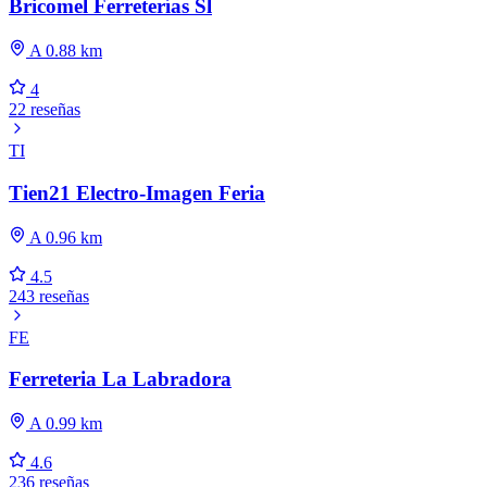
Bricomel Ferreterías Sl
A 0.88 km
4
22 reseñas
TI
Tien21 Electro-Imagen Feria
A 0.96 km
4.5
243 reseñas
FE
Ferreteria La Labradora
A 0.99 km
4.6
236 reseñas