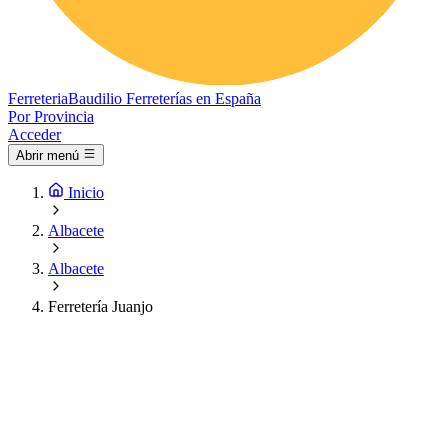
Ferreteria
Baudilio
Ferreterías en España
Por Provincia
Acceder
Abrir menú
Inicio
Albacete
Albacete
Ferretería Juanjo