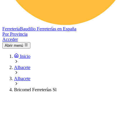
Ferreteria
Baudilio
Ferreterías en España
Por Provincia
Acceder
Abrir menú
Inicio
Albacete
Albacete
Bricomel Ferreterías Sl