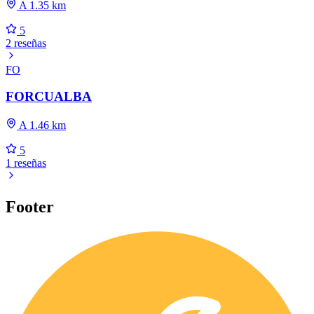
A 1.35 km
5
2 reseñas
FO
FORCUALBA
A 1.46 km
5
1 reseñas
Footer