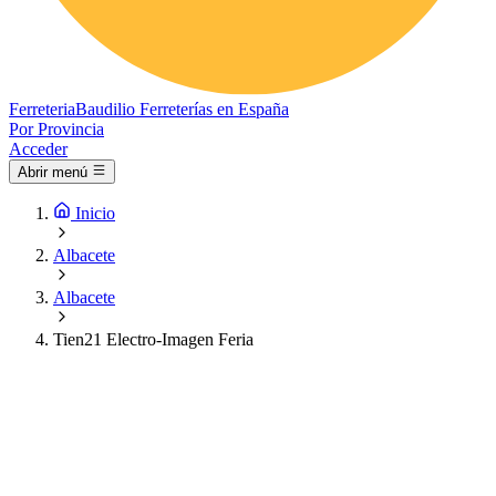
Ferreteria
Baudilio
Ferreterías en España
Por Provincia
Acceder
Abrir menú
Inicio
Albacete
Albacete
Tien21 Electro-Imagen Feria