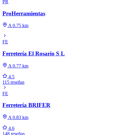
PR
ProHerramientas
A 0.75 km
FE
Ferretería El Rosario S L
A 0.77 km
4.5
115 reseñas
FE
Ferretería BRIFER
A 0.83 km
4.6
148 reseñas