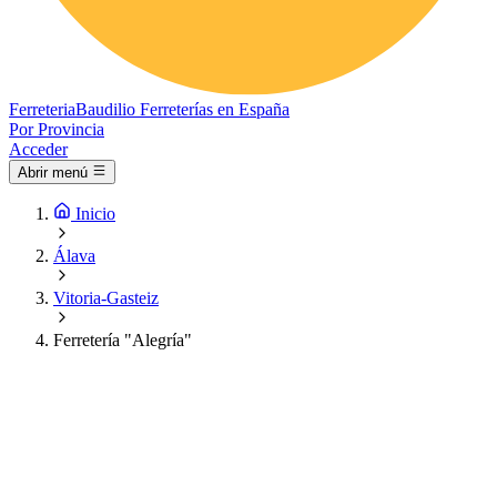
Ferreteria
Baudilio
Ferreterías en España
Por Provincia
Acceder
Abrir menú
Inicio
Álava
Vitoria-Gasteiz
Ferretería "Alegría"