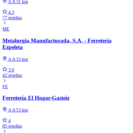
A 0.31 km
4.3
77 reseñas
ME
Metalurgia Manufacturada, S.A. - Ferretería
Ezpeleta
A 0.33 km
3.9
42 reseñas
FE
Ferretería El Hogar-Gasteiz
A 0.53 km
4
85 reseñas