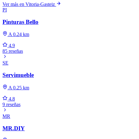
Ver más en Vitoria-Gasteiz
PI
Pinturas Bello
A 0.24 km
4.9
85 reseñas
SE
Servimueble
A 0.25 km
4.8
9 reseñas
MR
MR.DIY