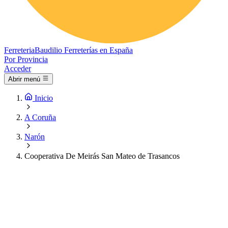
Ferreteria
Baudilio
Ferreterías en España
Por Provincia
Acceder
Abrir menú
Inicio
A Coruña
Narón
Cooperativa De Meirás San Mateo de Trasancos