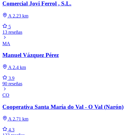
Comercial Jovi Ferrol , S.L.
A 2.23 km
5
13 reseñas
MA
Manuel Vázquez Pérez
A 2.4 km
3.9
90 reseñas
CO
Cooperativa Santa María do Val - O Val (Narón)
A 2.71 km
4.3