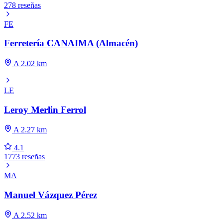
278 reseñas
FE
Ferretería CANAIMA (Almacén)
A 2.02 km
LE
Leroy Merlin Ferrol
A 2.27 km
4.1
1773 reseñas
MA
Manuel Vázquez Pérez
A 2.52 km