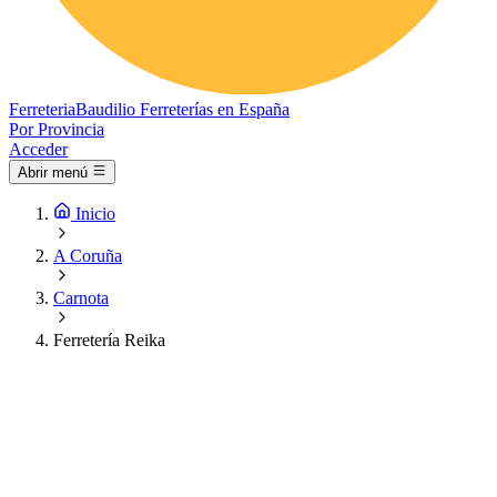
Ferreteria
Baudilio
Ferreterías en España
Por Provincia
Acceder
Abrir menú
Inicio
A Coruña
Carnota
Ferretería Reika