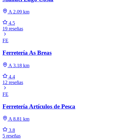
A 2.09 km
4.5
19 reseñas
FE
Ferretería As Breas
A 3.18 km
4.4
12 reseñas
FE
Ferretería Artículos de Pesca
A 8.81 km
3.8
5 reseñas