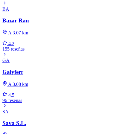
BA
Bazar Ran
A 3.07 km
4.2
155 reseñas
GA
Galyferr
A 3.08 km
4.5
96 reseñas
SA
Sava S.L.