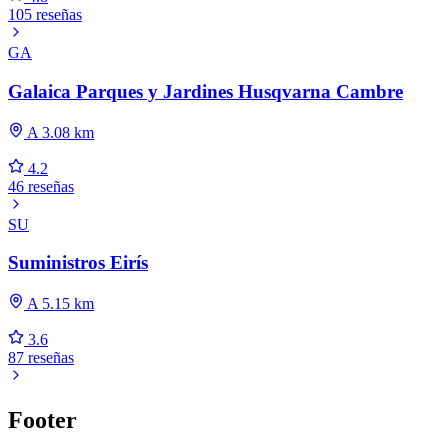
105 reseñas
GA
Galaica Parques y Jardines Husqvarna Cambre
A 3.08 km
4.2
46 reseñas
SU
Suministros Eirís
A 5.15 km
3.6
87 reseñas
Footer