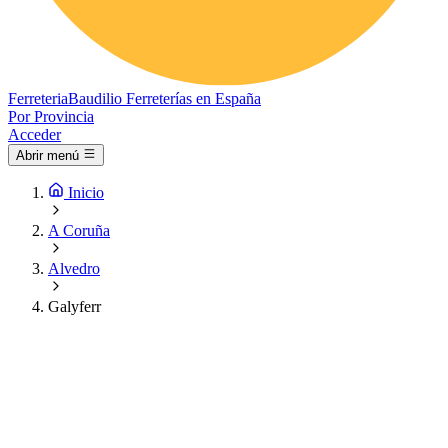
Ferreteria
Baudilio
Ferreterías en España
Por Provincia
Acceder
Abrir menú
Inicio
A Coruña
Alvedro
Galyferr