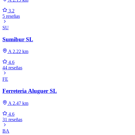
3.2
5 reseñas
SU
Sumibur SL
A 2.22 km
4.6
44 reseñas
FE
Ferreteria Aluguer SL
A 2.47 km
4.6
31 reseñas
BA