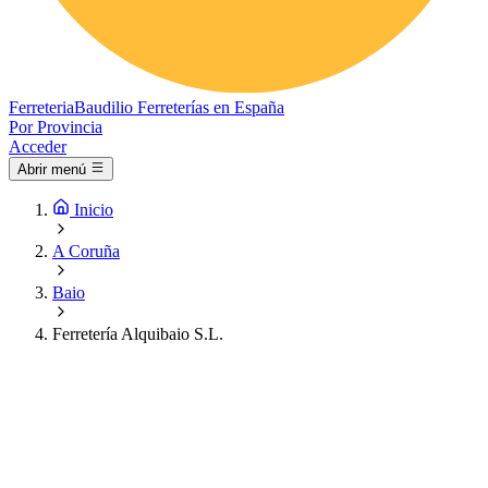
Ferreteria
Baudilio
Ferreterías en España
Por Provincia
Acceder
Abrir menú
Inicio
A Coruña
Baio
Ferretería Alquibaio S.L.