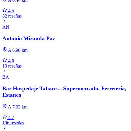
A 6.44 km
4.5
82 reseñas
AN
Antonio Miranda Paz
A 6.98 km
4.6
13 reseñas
BA
Bar Hospedaje Tabares - Supermercado, Ferretería,
Estanco
A 7.02 km
4.7
106 reseñas