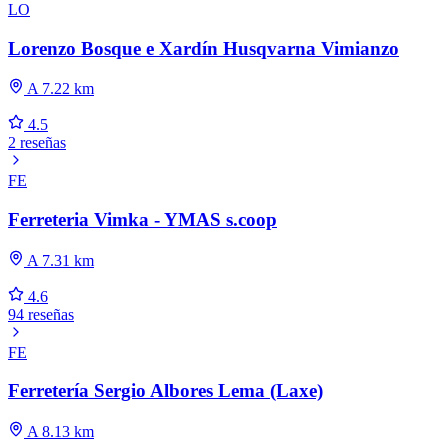
LO
Lorenzo Bosque e Xardín Husqvarna Vimianzo
A 7.22 km
4.5
2 reseñas
FE
Ferreteria Vimka - YMAS s.coop
A 7.31 km
4.6
94 reseñas
FE
Ferretería Sergio Albores Lema (Laxe)
A 8.13 km