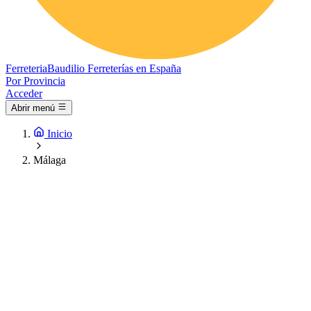
Ferreteria
Baudilio
Ferreterías en España
Por Provincia
Acceder
Abrir menú
Inicio
Málaga