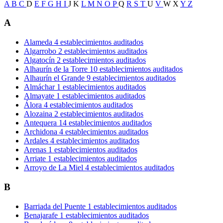
A
B
C
D
E
F
G
H
I
J
K
L
M
N
O
P
Q
R
S
T
U
V
W
X
Y
Z
A
Alameda
4 establecimientos auditados
Algarrobo
2 establecimientos auditados
Algatocín
2 establecimientos auditados
Alhaurín de la Torre
10 establecimientos auditados
Alhaurín el Grande
9 establecimientos auditados
Almáchar
1 establecimientos auditados
Almayate
1 establecimientos auditados
Álora
4 establecimientos auditados
Alozaina
2 establecimientos auditados
Antequera
14 establecimientos auditados
Archidona
4 establecimientos auditados
Ardales
4 establecimientos auditados
Arenas
1 establecimientos auditados
Arriate
1 establecimientos auditados
Arroyo de La Miel
4 establecimientos auditados
B
Barriada del Puente
1 establecimientos auditados
Benajarafe
1 establecimientos auditados