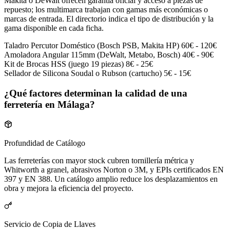
Makita o DeWalt ofrecen garantía oficial y acceso a piezas de
repuesto; los multimarca trabajan con gamas más económicas o
marcas de entrada. El directorio indica el tipo de distribución y la
gama disponible en cada ficha.
Taladro Percutor Doméstico (Bosch PSB, Makita HP)
60€ - 120€
Amoladora Angular 115mm (DeWalt, Metabo, Bosch)
40€ - 90€
Kit de Brocas HSS (juego 19 piezas)
8€ - 25€
Sellador de Silicona Soudal o Rubson (cartucho)
5€ - 15€
¿Qué factores determinan la calidad de una
ferretería en Málaga?
Profundidad de Catálogo
Las ferreterías con mayor stock cubren tornillería métrica y
Whitworth a granel, abrasivos Norton o 3M, y EPIs certificados EN
397 y EN 388. Un catálogo amplio reduce los desplazamientos en
obra y mejora la eficiencia del proyecto.
Servicio de Copia de Llaves