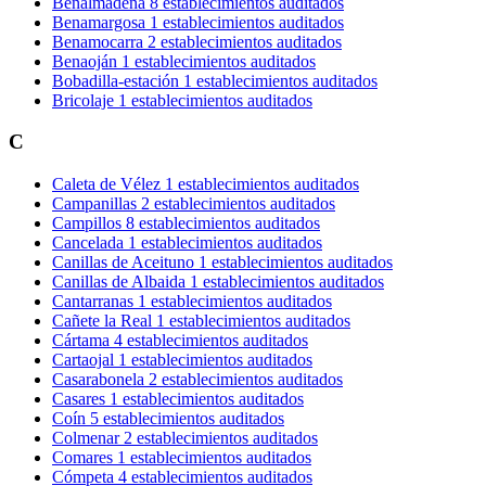
Benalmádena
8 establecimientos auditados
Benamargosa
1 establecimientos auditados
Benamocarra
2 establecimientos auditados
Benaoján
1 establecimientos auditados
Bobadilla-estación
1 establecimientos auditados
Bricolaje
1 establecimientos auditados
C
Caleta de Vélez
1 establecimientos auditados
Campanillas
2 establecimientos auditados
Campillos
8 establecimientos auditados
Cancelada
1 establecimientos auditados
Canillas de Aceituno
1 establecimientos auditados
Canillas de Albaida
1 establecimientos auditados
Cantarranas
1 establecimientos auditados
Cañete la Real
1 establecimientos auditados
Cártama
4 establecimientos auditados
Cartaojal
1 establecimientos auditados
Casarabonela
2 establecimientos auditados
Casares
1 establecimientos auditados
Coín
5 establecimientos auditados
Colmenar
2 establecimientos auditados
Comares
1 establecimientos auditados
Cómpeta
4 establecimientos auditados