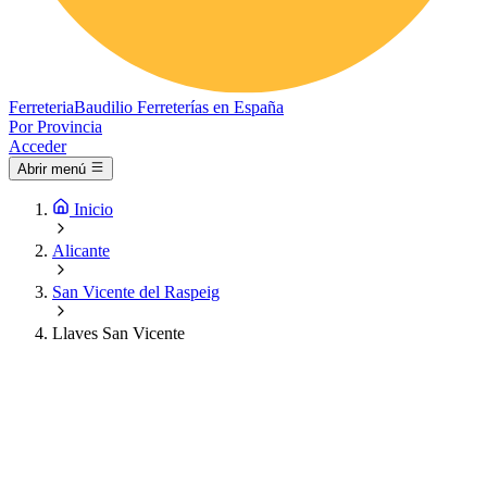
Ferreteria
Baudilio
Ferreterías en España
Por Provincia
Acceder
Abrir menú
Inicio
Alicante
San Vicente del Raspeig
Llaves San Vicente