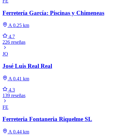
FE
Ferretería García: Piscinas y Chimeneas
A 0.25 km
4.7
226 reseñas
JO
José Luis Real Real
A 0.41 km
4.3
139 reseñas
FE
Ferreteria Fontaneria Riquelme SL
A 0.44 km