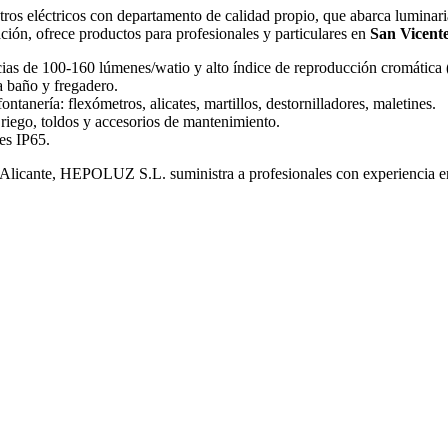
ros eléctricos con departamento de calidad propio, que abarca luminari
nación, ofrece productos para profesionales y particulares en
San Vicente
cias de 100-160 lúmenes/watio y alto índice de reproducción cromática
ra baño y fregadero.
ontanería: flexómetros, alicates, martillos, destornilladores, maletines.
 riego, toldos y accesorios de mantenimiento.
es IP65.
 Alicante, HEPOLUZ S.L. suministra a profesionales con experiencia en 