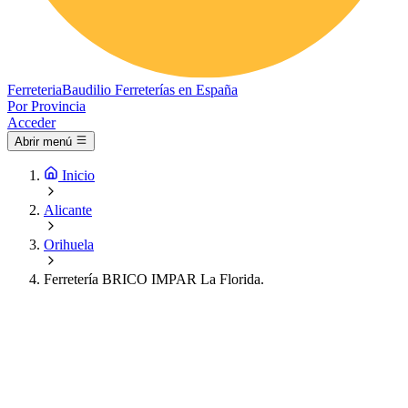
Ferreteria
Baudilio
Ferreterías en España
Por Provincia
Acceder
Abrir menú
Inicio
Alicante
Orihuela
Ferretería BRICO IMPAR La Florida.