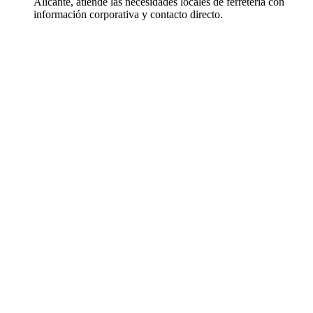
Alicante, atiende las necesidades locales de ferretería con
información corporativa y contacto directo.