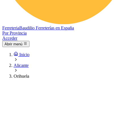
Ferreteria
Baudilio
Ferreterías en España
Por Provincia
Acceder
Abrir menú
Inicio
Alicante
Orihuela