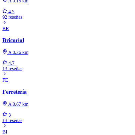
A 0.15 km
4.5
92 reseñas
BR
Bricoriol
A 0.26 km
4.7
13 reseñas
FE
Ferretería
A 0.67 km
3
13 reseñas
BI