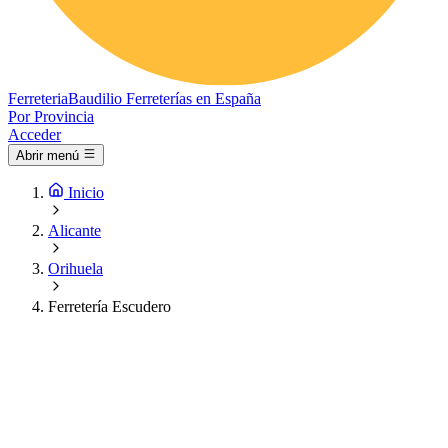
Ferreteria
Baudilio
Ferreterías en España
Por Provincia
Acceder
Abrir menú
Inicio
Alicante
Orihuela
Ferretería Escudero