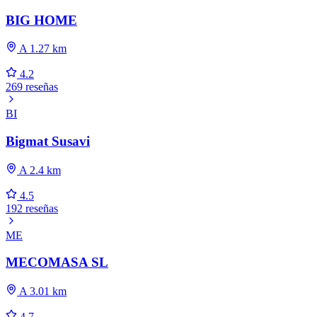
BIG HOME
A 1.27 km
4.2
269 reseñas
BI
Bigmat Susavi
A 2.4 km
4.5
192 reseñas
ME
MECOMASA SL
A 3.01 km
4.7