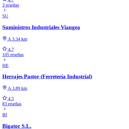
3 reseñas
SU
Suministros Industriales Viangea
A 3.34 km
4.7
105 reseñas
HE
Herrajes Pastor (Ferretería Industrial)
A 3.89 km
4.5
83 reseñas
BI
Bigator S.L.