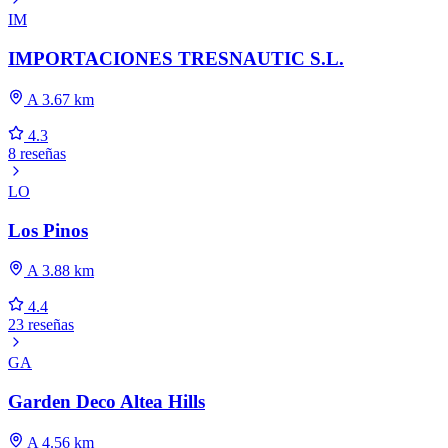
IM
IMPORTACIONES TRESNAUTIC S.L.
A 3.67 km
4.3
8 reseñas
LO
Los Pinos
A 3.88 km
4.4
23 reseñas
GA
Garden Deco Altea Hills
A 4.56 km