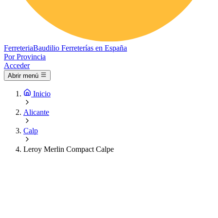
Ferreteria
Baudilio
Ferreterías en España
Por Provincia
Acceder
Abrir menú
Inicio
Alicante
Calp
Leroy Merlin Compact Calpe