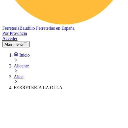
Ferreteria
Baudilio
Ferreterías en España
Por Provincia
Acceder
Abrir menú
Inicio
Alicante
Altea
FERRETERIA LA OLLA