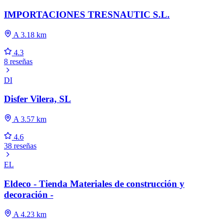
IMPORTACIONES TRESNAUTIC S.L.
A 3.18 km
4.3
8 reseñas
DI
Disfer Vilera, SL
A 3.57 km
4.6
38 reseñas
EL
Eldeco - Tienda Materiales de construcción y
decoración -
A 4.23 km