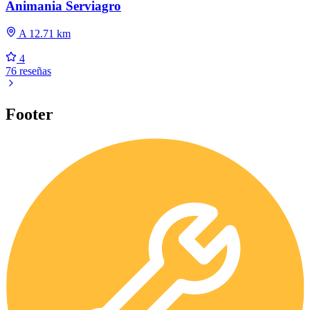
Animania Serviagro
A 12.71 km
4
76 reseñas
Footer