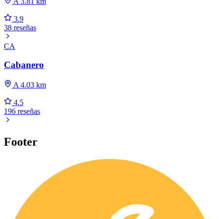
A 3.81 km
3.9
38 reseñas
CA
Cabanero
A 4.03 km
4.5
196 reseñas
Footer