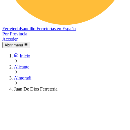
Ferreteria
Baudilio
Ferreterías en España
Por Provincia
Acceder
Abrir menú
Inicio
Alicante
Almoradí
Juan De Dios Ferreteria