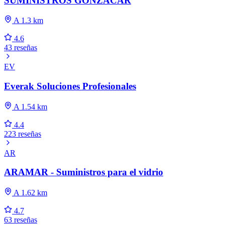
SUMINISTROS GONZACAR
A 1.3 km
4.6
43 reseñas
EV
Everak Soluciones Profesionales
A 1.54 km
4.4
223 reseñas
AR
ARAMAR - Suministros para el vidrio
A 1.62 km
4.7
63 reseñas