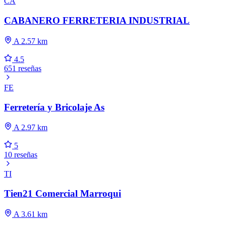
CA
CABANERO FERRETERIA INDUSTRIAL
A 2.57 km
4.5
651 reseñas
FE
Ferretería y Bricolaje As
A 2.97 km
5
10 reseñas
TI
Tien21 Comercial Marroqui
A 3.61 km