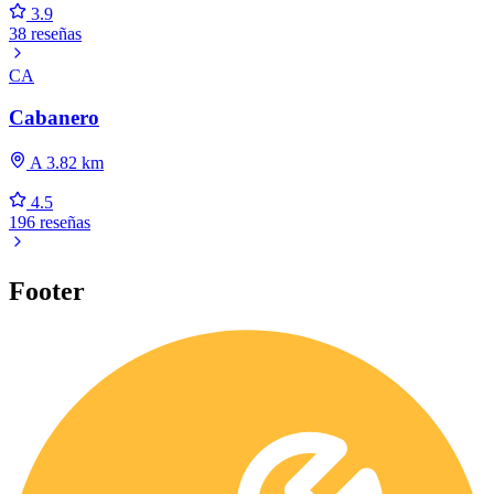
3.9
38 reseñas
CA
Cabanero
A 3.82 km
4.5
196 reseñas
Footer