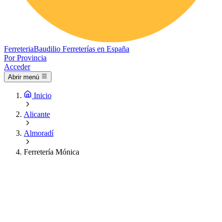
Ferreteria
Baudilio
Ferreterías en España
Por Provincia
Acceder
Abrir menú
Inicio
Alicante
Almoradí
Ferretería Mónica