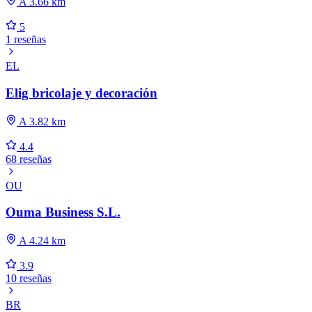
A 3.66 km
5
1 reseñas
EL
Elig bricolaje y decoración
A 3.82 km
4.4
68 reseñas
OU
Ouma Business S.L.
A 4.24 km
3.9
10 reseñas
BR