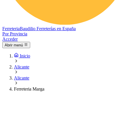
Ferreteria
Baudilio
Ferreterías en España
Por Provincia
Acceder
Abrir menú
Inicio
Alicante
Alicante
Ferreteria Marga