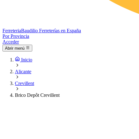
Ferreteria
Baudilio
Ferreterías en España
Por Provincia
Acceder
Abrir menú
Inicio
Alicante
Crevillent
Brico Depôt Crevillent