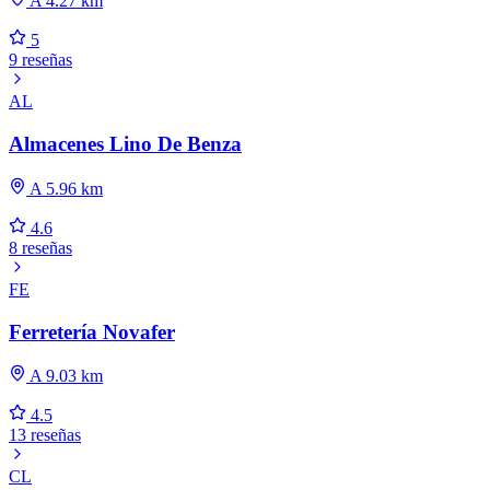
A 4.27 km
5
9 reseñas
AL
Almacenes Lino De Benza
A 5.96 km
4.6
8 reseñas
FE
Ferretería Novafer
A 9.03 km
4.5
13 reseñas
CL