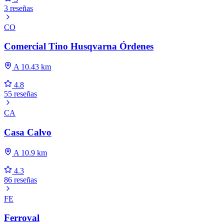
3 reseñas
CO
Comercial Tino Husqvarna Órdenes
A 10.43 km
4.8
55 reseñas
CA
Casa Calvo
A 10.9 km
4.3
86 reseñas
FE
Ferroval