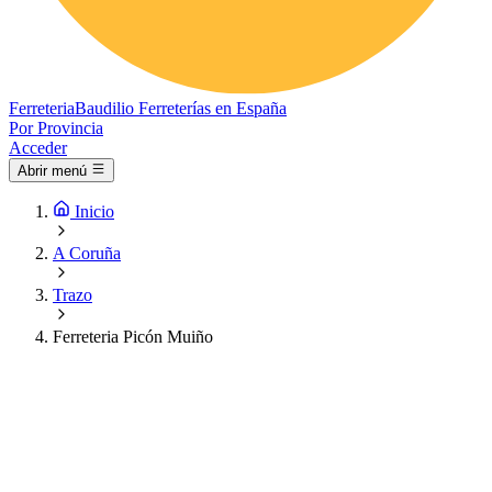
Ferreteria
Baudilio
Ferreterías en España
Por Provincia
Acceder
Abrir menú
Inicio
A Coruña
Trazo
Ferreteria Picón Muiño