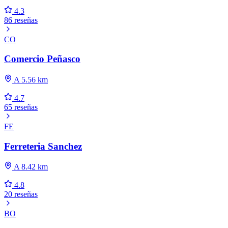
4.3
86 reseñas
CO
Comercio Peñasco
A 5.56 km
4.7
65 reseñas
FE
Ferreteria Sanchez
A 8.42 km
4.8
20 reseñas
BO