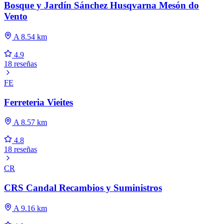
Bosque y Jardín Sánchez Husqvarna Mesón do
Vento
A 8.54 km
4.9
18 reseñas
FE
Ferreteria Vieites
A 8.57 km
4.8
18 reseñas
CR
CRS Candal Recambios y Suministros
A 9.16 km