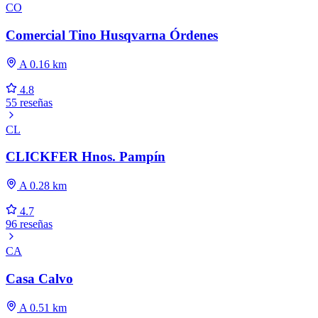
CO
Comercial Tino Husqvarna Órdenes
A 0.16 km
4.8
55 reseñas
CL
CLICKFER Hnos. Pampín
A 0.28 km
4.7
96 reseñas
CA
Casa Calvo
A 0.51 km