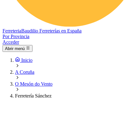
Ferreteria
Baudilio
Ferreterías en España
Por Provincia
Acceder
Abrir menú
Inicio
A Coruña
O Mesón do Vento
Ferretería Sánchez